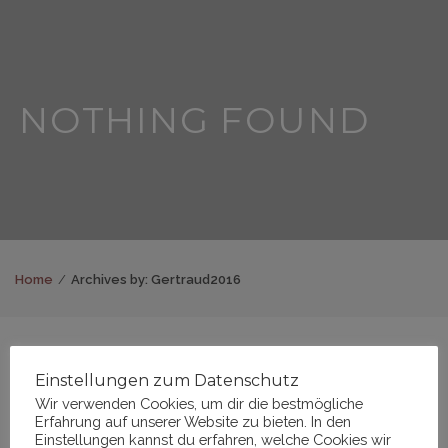
NOTHING FOUND
Home
Archives by: Gertraud2016
Einstellungen zum Datenschutz
It seems we can’t find what you’re looking for. Perhaps
Wir verwenden Cookies, um dir die bestmögliche
Erfahrung auf unserer Website zu bieten. In den
searching can help.
Einstellungen kannst du erfahren, welche Cookies wir