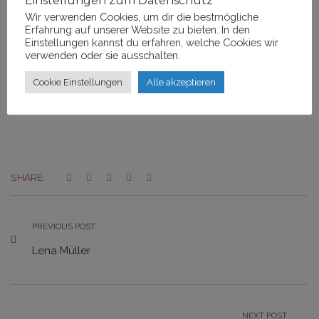
Einstellungen zum Datenschutz
Wir verwenden Cookies, um dir die bestmögliche
Erfahrung auf unserer Website zu bieten. In den
Einstellungen kannst du erfahren, welche Cookies wir
ANNA HUBER
verwenden oder sie ausschalten.
Cookie Einstellungen
Alle akzeptieren
29. APRIL 2016
SHARE:
PREVIOUS POST
Lena Müller
NEXT POST