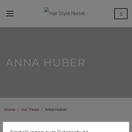
ANNA HUBER
Home
Our Team
Anna Huber